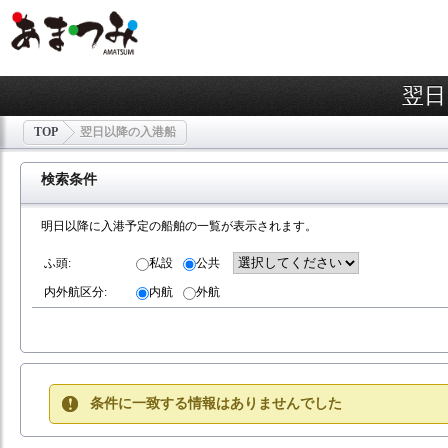
翌日
TOP
翌日以降の入港船
検索条件
明日以降に入港予定の船舶の一覧が表示されます。
ふ頭:
私設
公共
内外航区分:
内航
外航
条件に一致する情報はありませんでした